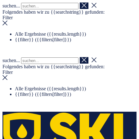
suchen...
Navigation überspringen
Zum Footer springen
Folgendes haben wir zu
{{searchstring}}
gefunden:
Filter
Alle Ergebnisse (
{{results.length}}
)
{{filter}} (
{{filters[filter]}}
)
suchen...
Folgendes haben wir zu
{{searchstring}}
gefunden:
Filter
Alle Ergebnisse (
{{results.length}}
)
{{filter}} (
{{filters[filter]}}
)