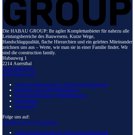
Die HABAU GROUP: Ihr agiler Komplettanbieter für nahezu alle
Leistungsbereiche des Bauwesens. Kurze Wege,
Handschlagqualität, flache Hierarchien und ein gelebtes Miteinander
zeichnen uns aus – Werte, wie man sie in einer Familie findet. Wir
sind die construction family.
Habauweg 1
2214 Auersthal
+432288676760
info@ski-hg.com
Auftragsbedingungen für Werkvertragsleistungen
Einkaufs- und Lieferbedingungen
Hinweisgeber:innen / Whistleblowing
Datenschutz
Impressum
Folge uns auf:
Auf der K A R T E anzeigen
Auftragsbedingungen für Werkvertragsleistungen